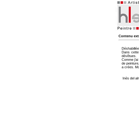
Contenu extr
Déshabillé
Dans cette
dévêtues.
Comme j'ai 
de peinture
a crées. Mo
Inès del a