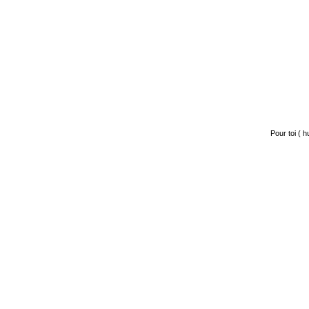
Pour toi
( hu