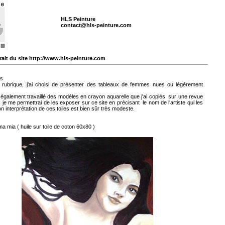
HLS Peinture
contact@hls-peinture.com
ait du site http://www.hls-peinture.com
es
 rubrique, j'ai choisi de présenter des tableaux de femmes nues ou légèrement
également travaillé des modèles en crayon aquarelle que j'ai copiés sur une revue
, je me permettrai de les exposer sur ce site en précisant le nom de l'artiste qui les
n interprétation de ces toiles est bien sûr très modeste.
lma mia
( huile sur toile de coton 60x80 )