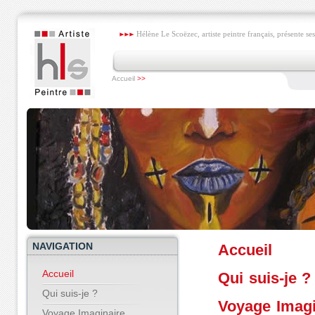
Hélène Le Scoëzec, artiste peintre français, présente ses
Accueil
>>
NAVIGATION
Accueil
Accueil
Qui suis-je ?
Qui suis-je ?
Voyage Imagi
Voyage Imaginaire