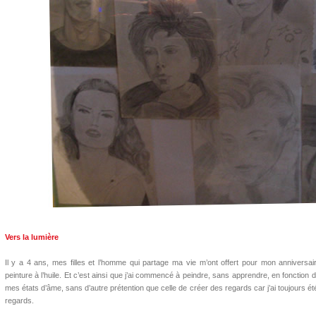
Vers la lumière
Il y a 4 ans, mes filles et l’homme qui partage ma vie m’ont offert pour mon anniversai
peinture à l’huile. Et c’est ainsi que j’ai commencé à peindre, sans apprendre, en fonction
mes états d’âme, sans d’autre prétention que celle de créer des regards car j’ai toujours ét
regards.