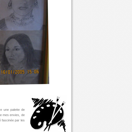
re une palette de
 de mes envies, de
é fascinée par les