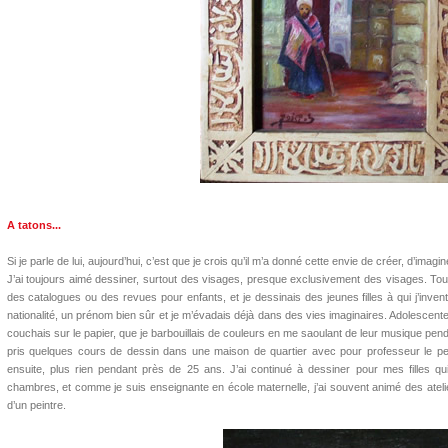
A tatons...
Si je parle de lui, aujourd’hui, c’est que je crois qu’il m’a donné cette envie de créer, d’imag
J’ai toujours aimé dessiner, surtout des visages, presque exclusivement des visages. Tou
des catalogues ou des revues pour enfants, et je dessinais des jeunes filles à qui j’inven
nationalité, un prénom bien sûr et je m’évadais déjà dans des vies imaginaires. Adolescent
couchais sur le papier, que je barbouillais de couleurs en me saoulant de leur musique penda
pris quelques cours de dessin dans une maison de quartier avec pour professeur le pei
ensuite, plus rien pendant près de 25 ans. J’ai continué à dessiner pour mes filles qu
chambres, et comme je suis enseignante en école maternelle, j’ai souvent animé des atelier
d’un peintre.