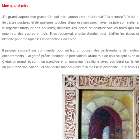
Mon grand-père
J’ai grandi auprès d’un grand père qui entre autres loisirs s’adonnait à la peinture à l’huile.
de cartes postales et de quelques touches d’impressionnisme. Il avait installé son atelier 
le regarder fabriquer ses couleurs, disposer ses aplats de peinture sur les toiles qu’il
coton sur des cadres en bois. Il les recouvrait ensuite d’enduit pour rigidifier les tissus 
blanche pour masquer les imperfections du coton.
Il peignait souvent sur commande, pour un fils, un cousin, des petits-enfants demandeur
encadrements. J’ai gardé précieusement un petit tableau arabe tout de bois sculpté avec u
C’était un grand rêveur, mon grand-père, un monsieur très digne, avec son béret sur la tê
ou pour tenir son pinceau et son feutre noir pour aller à la messe le dimanche. Je le revois 