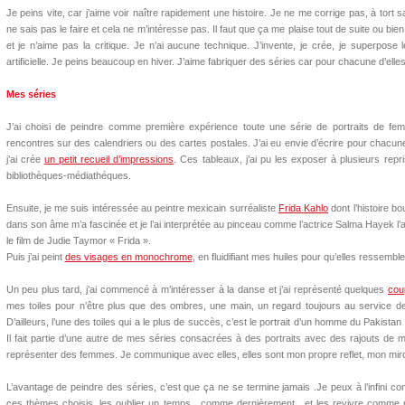
Je peins vite, car j’aime voir naître rapidement une histoire. Je ne me corrige pas, à tort 
ne sais pas le faire et cela ne m’intéresse pas. Il faut que ça me plaise tout de suite ou bie
et je n’aime pas la critique. Je n’ai aucune technique. J’invente, je crée, je superpose 
artificielle. Je peins beaucoup en hiver. J’aime fabriquer des séries car pour chacune d’elles, 
Mes séries
J’ai choisi de peindre comme première expérience toute une série de portraits de femm
rencontres sur des calendriers ou des cartes postales. J’ai eu envie d’écrire pour chacune d
j’ai crée
un petit recueil d’impressions
. Ces tableaux, j’ai pu les exposer à plusieurs rep
bibliothèques-médiathéques.
Ensuite, je me suis intéressée au peintre mexicain surréaliste
Frida Kahlo
dont l’histoire b
dans son âme m’a fascinée et je l’ai interprétée au pinceau comme l’actrice Salma Hayek l’
le film de Judie Taymor « Frida ».
Puis j’ai peint
des visages en monochrome
, en fluidifiant mes huiles pour qu’elles ressemble
Un peu plus tard, j’ai commencé à m’intéresser à la danse et j’ai représenté quelques
cou
mes toiles pour n’être plus que des ombres, une main, un regard toujours au service de
D’ailleurs, l’une des toiles qui a le plus de succès, c’est le portrait d’un homme du Pakistan
Il fait partie d’une autre de mes séries consacrées à des portraits avec des rajouts de ma
représenter des femmes. Je communique avec elles, elles sont mon propre reflet, mon miro
L’avantage de peindre des séries, c’est que ça ne se termine jamais .Je peux à l’infini co
ces thèmes choisis, les oublier un temps…comme dernièrement…et les revivre comme 