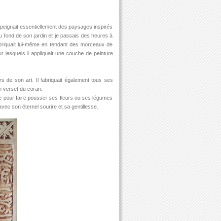
 Il peignait essentiellement des paysages inspirés
au fond de son jardin et je passais des heures à
 fabriquait lui-même en tendant des morceaux de
sur lesquels il appliquait une couche de peinture
s de son art. Il fabriquait également tous ses
n verset du coran.
te pour faire pousser ses fleurs ou ses légumes
avec son éternel sourire et sa gentillesse.