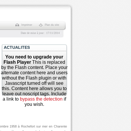
Imprimer
Plan du site
Date de mise à jour : 17/11/2014
ACTUALITES
You need to upgrade your
Flash Player
This is replaced
by the Flash content. Place your
alternate content here and users
without the Flash plugin or with
Javascript turned off will see
this. Content here allows you to
leave out
noscript
tags. Include
a link to
bypass the detection
if
you wish.
tembre 1958 à Rochefort sur mer en Charente