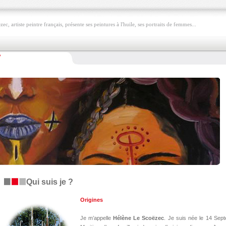
c, artiste peintre français, présente ses peintures à l'huile, ses portraits de femmes...
?
Qui suis je ?
Origines
Je m’appelle
Hélène Le Scoëzec
. Je suis née le 14 Sep