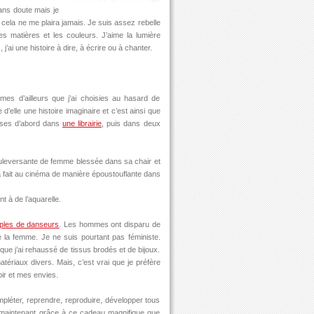
sans doute mais je
n cela ne me plaira jamais. Je suis assez rebelle
les matières et les couleurs. J’aime la lumière
j’ai une histoire à dire, à écrire ou à chanter.
es d’ailleurs que j’ai choisies au hasard de
’elle une histoire imaginaire et c’est ainsi que
rises d’abord dans
une librairie
, puis dans deux
ouleversante de femme blessée dans sa chair et
a fait au cinéma de manière époustouflante dans
nt à de l’aquarelle.
ples de danseurs
. Les hommes ont disparu de
 la femme. Je ne suis pourtant pas féministe.
 que j’ai rehaussé de tissus brodés et de bijoux.
tériaux divers. Mais, c’est vrai que je préfère
ir et mes envies.
mpléter, reprendre, reproduire, développer tous
maintenant grâce à ce cadeau magnifique que